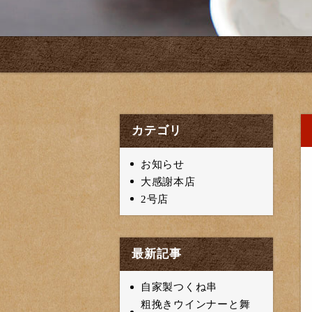
カテゴリ
お知らせ
大感謝本店
2号店
最新記事
自家製つくね串
粗挽きウインナーと舞