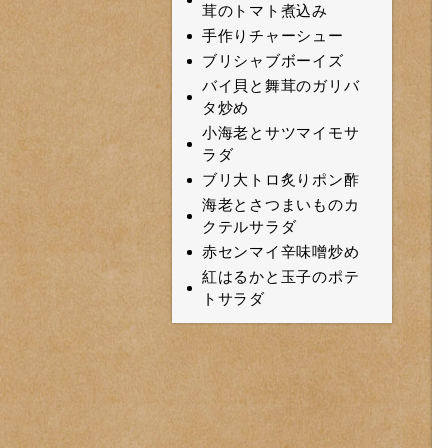
茸のトマト煮込み
手作りチャーシュー
ブリシャブボーイズ
バイ貝と舞茸のガリバ
タ炒め
小海老とサツマイモサ
ラダ
ブリ大トロ炙りポン酢
海老とさつまいものカ
クテルサラダ
赤センマイ辛味噌炒め
紅はるかと玉子のポテ
トサラダ